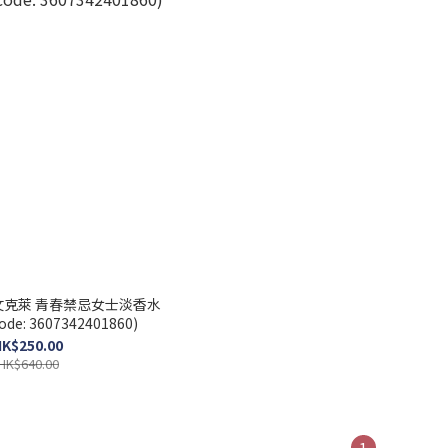
in 凱文克萊 青春禁忌女士淡香水
ode: 3607342401860)
K$250.00
HK$640.00
1