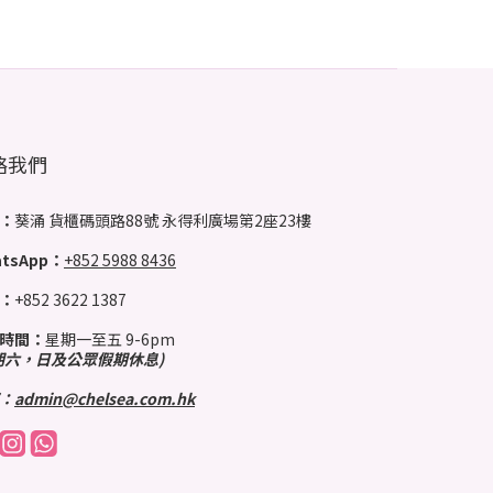
絡我們
：
葵涌 貨櫃碼頭路88號 永得利廣場第2座23樓
tsApp：
+852 5988 8436
：
+852 3622 1387
時間：
星期一至五 9-6pm
期六，日及公眾假期休息)
：
admin@chelsea.com.hk