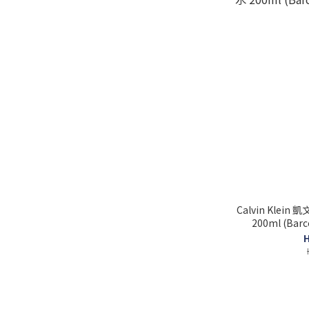
Calvin Kle
200ml (Barc
H