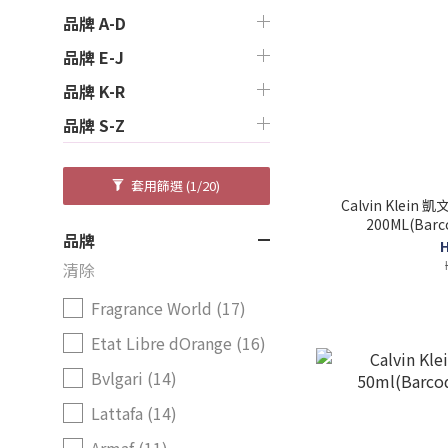
品牌 A-D
品牌 E-J
品牌 K-R
品牌 S-Z
套用篩選
(1/20)
Calvin Klei
200ML(Barc
品牌
H
清除
Fragrance World (17)
Etat Libre dOrange (16)
Bvlgari (14)
Lattafa (14)