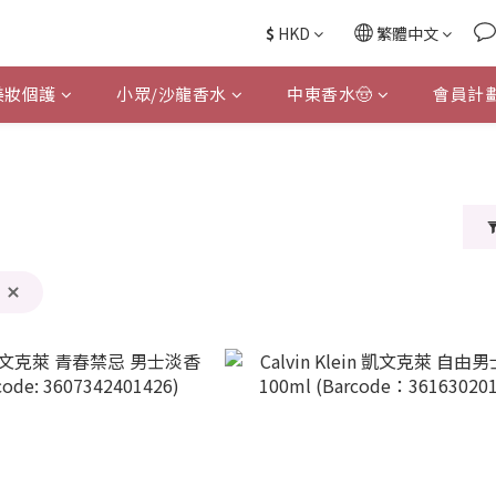
$
HKD
繁體中文
美妝個護
小眾/沙龍香水
中東香水🤠
會員計