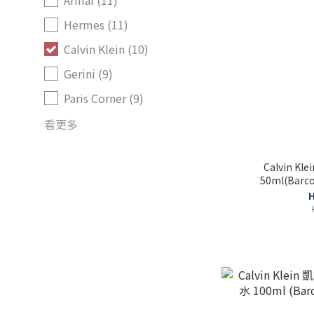
Armaf (11)
Hermes (11)
Calvin Klein (10)
Gerini (9)
Paris Corner (9)
看更多
Calvin K
50ml(Barco
H