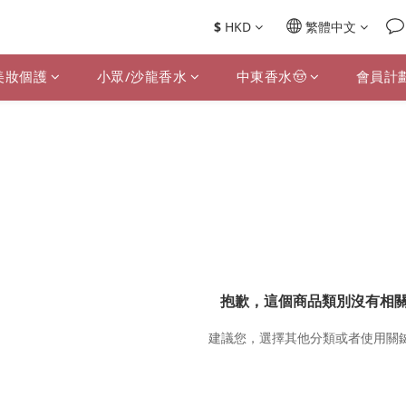
$
HKD
繁體中文
美妝個護
小眾/沙龍香水
中東香水🤠
會員計
抱歉，這個商品類別沒有相
建議您，選擇其他分類或者使用關