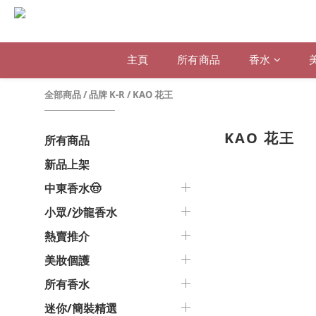
主頁
所有商品
香水
全部商品
/
品牌 K-R
/
KAO 花王
KAO 花王
所有商品
新品上架
中東香水🤠
小眾/沙龍香水
熱賣推介
美妝個護
所有香水
迷你/簡裝精選