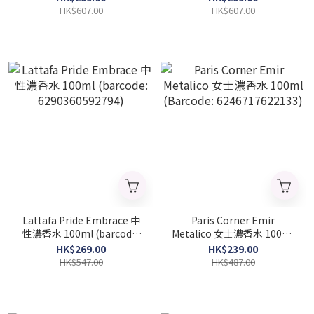
(Barcode: 6290360378206)
水 100ml (Barcode:
HK$607.00
HK$607.00
6290360378220)
Lattafa Pride Embrace 中
Paris Corner Emir
性濃香水 100ml (barcode:
Metalico 女士濃香水 100ml
6290360592794)
(Barcode: 6246717622133)
HK$269.00
HK$239.00
HK$547.00
HK$487.00