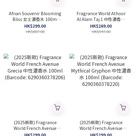
Afnan Souvenir Blooming
Fragrance World Athoor
Bliss 女士濃香水 100ml
Al Alam Taj 1 中性濃香水
(Barcode: 6290171074786)
90ml (barcode:
HK$299.00
HK$269.00
6290360376301)
HK$607.00
HK$547.00
(2025新款) Fragrance
(2025新款) Fragrance
World French Avenue
World French Avenue
Grecia 中性濃香水 100ml
Mythical Gryphon 中性濃香
HK$299.00
HK$299.00