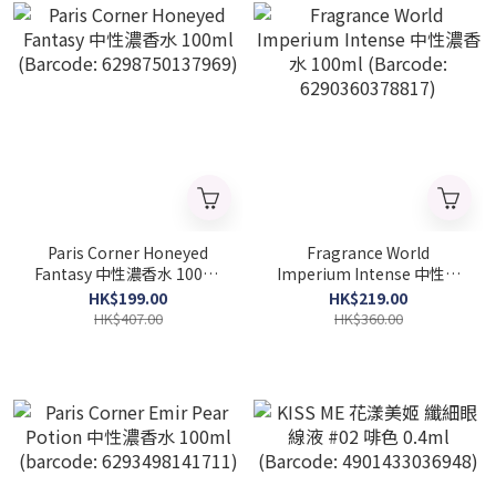
Paris Corner Honeyed
Fragrance World
Fantasy 中性濃香水 100ml
Imperium Intense 中性濃
(Barcode: 6298750137969)
香水 100ml (Barcode:
HK$199.00
HK$219.00
6290360378817)
HK$407.00
HK$360.00