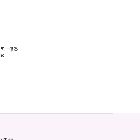
之香 男士濃香
e: