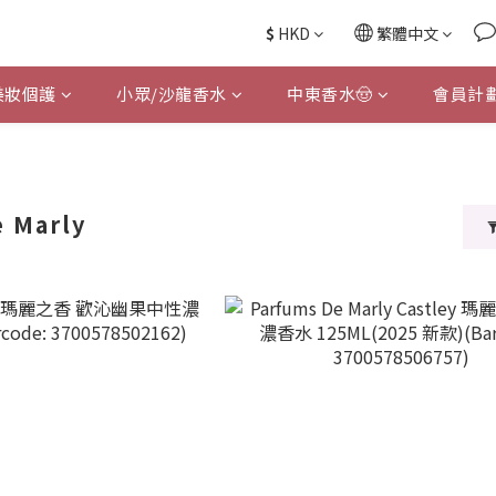
$
HKD
繁體中文
美妝個護
小眾/沙龍香水
中東香水🤠
會員計
e Marly