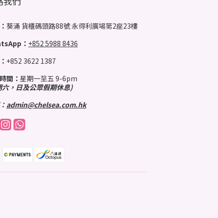
絡我們
：
葵涌 貨櫃碼頭路88號 永得利廣場第2座23樓
tsApp：
+852 5988 8436
：
+852 3622 1387
時間：
星期一至五 9-6pm
期六，日及公眾假期休息)
：
admin@chelsea.com.hk