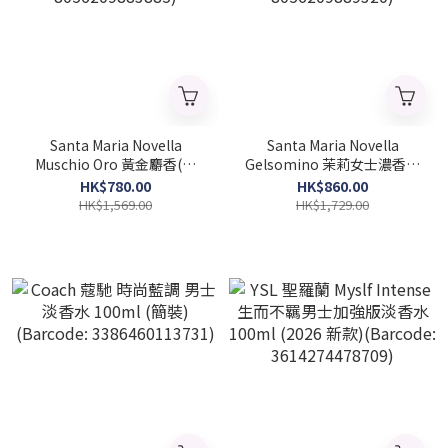
Santa Maria Novella
Santa Maria Novella
Muschio Oro 黃金麝香(金
Gelsomino 茉莉女士濃香水
苔) 中性古龍水 100ml
50ml (Barcode:
HK$780.00
HK$860.00
(Barcode: 8056209883885)
8056209889320)
HK$1,569.00
HK$1,729.00