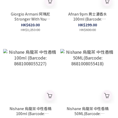
Giorgio Armani 阿瑪尼
Afnan 9pm 男士濃香水
Stronger With You
100ml (Barcode:
Intensely 濃香水 100ml
6290171002338)
HK$620.00
HK$299.00
(Barcoode:
HK$1,253.00
HK$600.00
3614272225718)
Nishane 烏龍茶 中性香精
Nishane 烏龍茶 中性香精
100ml (Barcode:
50ML(Barcode: