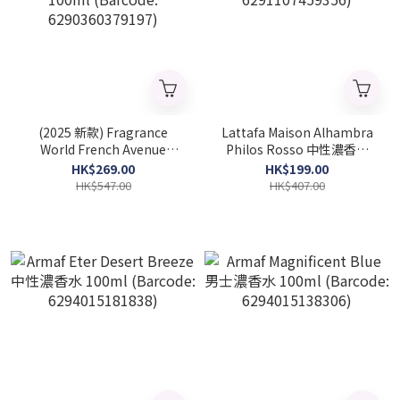
(2025 新款) Fragrance
Lattafa Maison Alhambra
World French Avenue
Philos Rosso 中性濃香水
Chocola Addict 中性濃香水
100ml (Barcode:
HK$269.00
HK$199.00
100ml (Barcode:
6291107459356)
HK$547.00
HK$407.00
6290360379197)