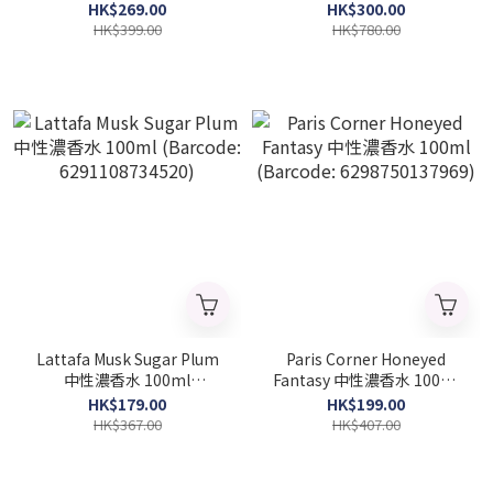
100ml (Barcode：
30ml (Barcode：
HK$269.00
HK$300.00
6291108326763)
3760168592553)
HK$399.00
HK$780.00
Lattafa Musk Sugar Plum
Paris Corner Honeyed
中性濃香水 100ml
Fantasy 中性濃香水 100ml
(Barcode: 6291108734520)
(Barcode: 6298750137969)
HK$179.00
HK$199.00
HK$367.00
HK$407.00