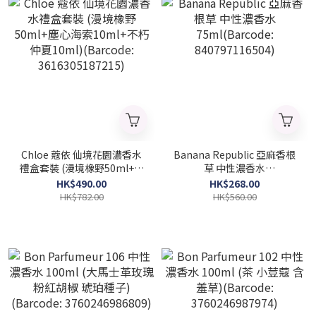
Chloe 蔻依 仙境花園濃香水
Banana Republic 亞麻香根
禮盒套裝 (漫境橡野50ml+塵
草 中性濃香水
心海索10ml+不朽仲夏
75ml(Barcode:
HK$490.00
HK$268.00
10ml)(Barcode:
840797116504)
HK$782.00
HK$560.00
3616305187215)