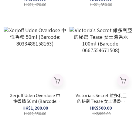
3346130022909)
HK$1,420.00
HK$1,850.00
Xerjoff Uden Overdose 中
Victoria's Secret 維多利亞
性香精 50ml (Barcode:
的秘密 Tease 女士濃香水
8033488158163)
100ml (Barcode:
HK$1,280.00
HK$560.00
0667554671508)
HK$2,350.00
HK$999.00