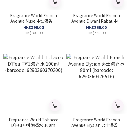
Fragrance World French
Fragrance World French
Avenue Muse 中性濃香水
Avenue Diwani Rabat 中性
80ml (barcode:
濃香水 100ml (Barcode:
HK$399.00
HK$269.00
6290360375748)
6290360376486)
HK$807.00
HK$547.00
Fragrance World Tobacco
Fragrance World French
D'Feu 中性濃香水 100ml
Avenue Elysian 男士濃香水