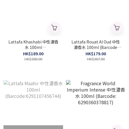
Lattafa Khashabi 中性濃香
Lattafa Rouat Al Oud 中性
水 100ml
濃香水 100ml (Barcode:
(Barcode:6291107450780)
6291106064841)
HK$189.00
HK$179.00
HK$380.00
HK$367.00