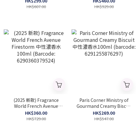
HK$299.00
HK$460.00
HK$607.00
HK$929.00
(2025 新款) Fragrance
Paris Corner Ministry of
World French Avenue
Gourmand Creamy Biscuit
Firestorm 中性濃香水
中性濃香水100ml
HK$360.00
HK$269.00
100ml (Barcode:
(barcode: 6291255876297)
HK$729.00
HK$547.00
6290360379524)