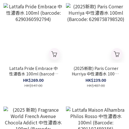
Lattafa Pride Embrace 中
(2025新款) Paris Corner
性濃香水 100ml (barcode:
Hurriya 中性濃香水 100ml
6290360592794)
(Barcode: 6298758798520)
HK$269.00
HK$239.00
HK$547.00
HK$487.00