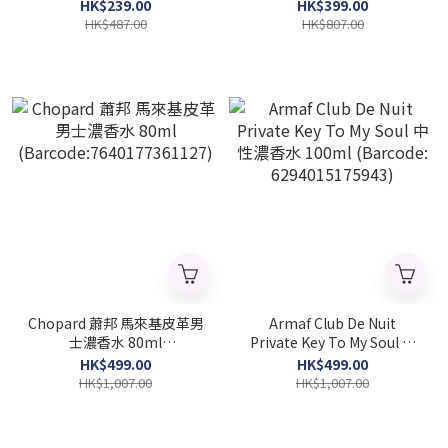
(barcode: 6290360370200)
80ml (barcode:
HK$239.00
HK$399.00
6290360376516)
HK$487.00
HK$807.00
Chopard 蕭邦 馬來基皮革男
Armaf Club De Nuit
士濃香水 80ml
Private Key To My Soul 中
(Barcode:7640177361127)
性濃香水 100ml (Barcode:
HK$499.00
HK$499.00
6294015175943)
HK$1,007.00
HK$1,007.00