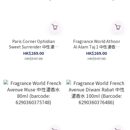
Paris Corner Ophidian
Fragrance World Athoor
Sweet Surrender 中性濃香
Al Alam Taj 1 中性濃香水
水 100ml (barcode:
90ml (barcode:
HK$269.00
HK$269.00
6291534659153)
6290360376301)
HK$547.00
HK$547.00