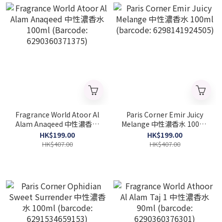
Fragrance World Atoor Al
Paris Corner Emir Juicy
Alam Anaqeed 中性濃香水
Melange 中性濃香水 100ml
100ml (Barcode:
(barcode: 6298141924505)
HK$199.00
HK$199.00
6290360371375)
HK$407.00
HK$407.00