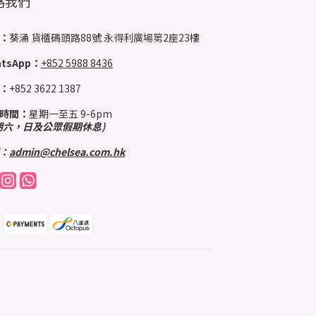
絡我們
：
葵涌 貨櫃碼頭路88號 永得利廣場第2座23樓
tsApp：
+852 5988 8436
：
+852 3622 1387
時間：
星期一至五 9-6pm
期六，日及公眾假期休息)
：
admin@chelsea.com.hk