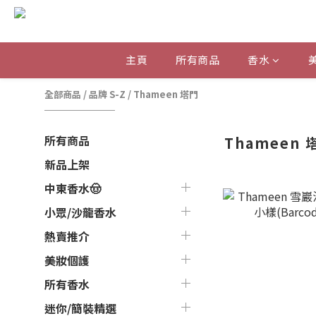
主頁
所有商品
香水
全部商品
/
品牌 S-Z
/
Thameen 塔門
所有商品
Thameen 
新品上架
中東香水🤠
小眾/沙龍香水
熱賣推介
美妝個護
所有香水
迷你/簡裝精選