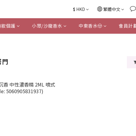
$
HKD
繁體中文
美妝個護
小眾/沙龍香水
中東香水🤠
會員計
塔門