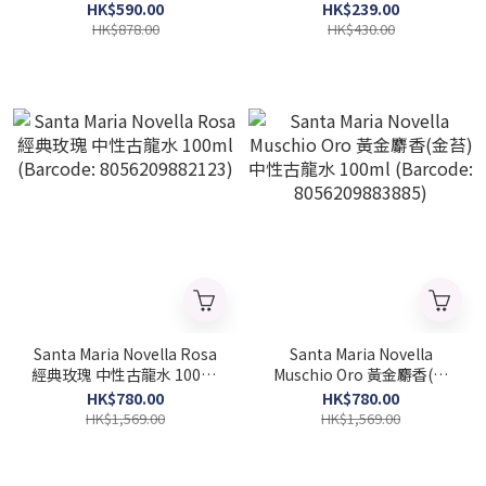
3274872456143)
(Bracode:3386460123525)
HK$590.00
HK$239.00
HK$878.00
HK$430.00
Santa Maria Novella Rosa
Santa Maria Novella
經典玫瑰 中性古龍水 100ml
Muschio Oro 黃金麝香(金
(Barcode: 8056209882123)
苔) 中性古龍水 100ml
HK$780.00
HK$780.00
(Barcode: 8056209883885)
HK$1,569.00
HK$1,569.00