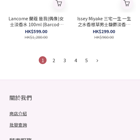
Lancome 蘭蔻 是我(偶像)女
Issey Miyake 三宅一生 一生
士淡香水 100ml (Barcode:
之水香根草男士馥鬱淡香水
3614274078565)
100ml (Barcode：
HK$599.00
HK$299.00
3423222090722)
HK$1,280.00
HK$960.00
1
2
3
4
5
關於我們
商店介紹
批發查詢