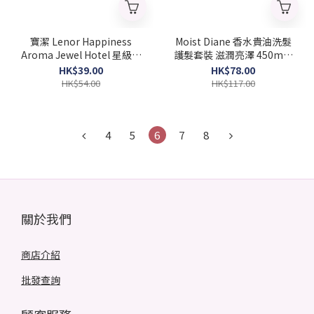
寶潔 Lenor Happiness
Moist Diane 香水貴油洗髮
Aroma Jewel Hotel 星級洗
護髮套裝 滋潤亮澤 450ml x
衣香氛柔順珠 420ml 白麝玫
2'S (Barcode:
HK$39.00
HK$78.00
瑰香氛 (Barcode:
4580632122159)
HK$54.00
HK$117.00
4987176228543)
4
5
6
7
8
關於我們
商店介紹
批發查詢