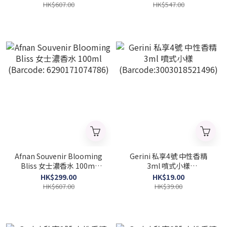
(Barcode: 6290360378206)
6290360376301)
HK$607.00
HK$547.00
Afnan Souvenir Blooming
Gerini 私享4號 中性香精
Bliss 女士濃香水 100ml
3ml 噴式小樣
(Barcode: 6290171074786)
(Barcode:3003018521496)
HK$299.00
HK$19.00
HK$607.00
HK$39.00