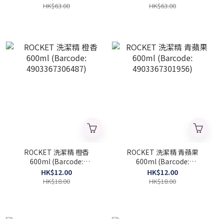
Handle+Holder+ 4Refill
Handle+Holder+ 4Refill
HK$63.00
HK$63.00
Brushes)White Blossom
Brushes) Floral Soap
ROCKET 洗潔精 橙香
ROCKET 洗潔精 青蘋果
600ml (Barcode:
600ml (Barcode:
4903367306487)
4903367301956)
HK$12.00
HK$12.00
HK$18.00
HK$18.00