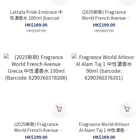
Lattafa Pride Embrace 中
(2025新款) Fragrance
性濃香水 100ml (barcode:
World French Avenue
6290360592794)
Mythical Gryphon 中性濃香
HK$269.00
HK$299.00
水 100ml (Barcode:
HK$547.00
HK$607.00
6290360378220)
(2025新款) Fragrance
Fragrance World Athoor
World French Avenue
Al Alam Taj 1 中性濃香水
Grecia 中性濃香水 100ml
90ml (barcode:
HK$299.00
HK$269.00