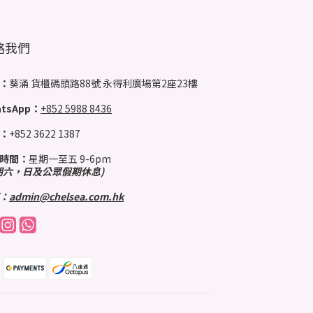
絡我們
：
葵涌 貨櫃碼頭路88號 永得利廣場第2座23樓
tsApp：
+852 5988 8436
：
+852 3622 1387
時間：
星期一至五 9-6pm
期六，日及公眾假期休息)
：
admin@chelsea.com.hk