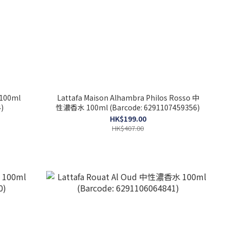
100ml
Lattafa Maison Alhambra Philos Rosso 中
)
性濃香水 100ml (Barcode: 6291107459356)
HK$199.00
HK$407.00