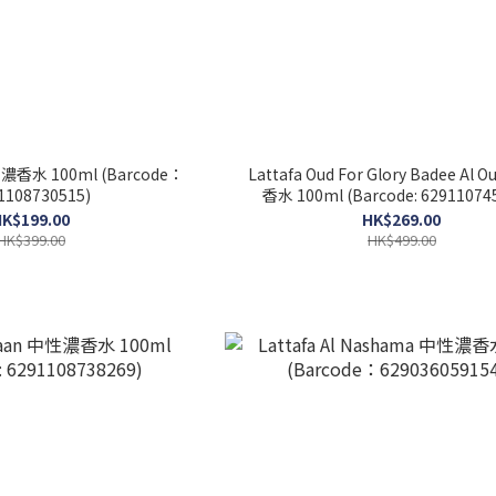
女士濃香水 100ml (Barcode：
Lattafa Oud For Glory Badee Al
1108730515)
香水 100ml (Barcode: 62911074
K$199.00
HK$269.00
HK$399.00
HK$499.00