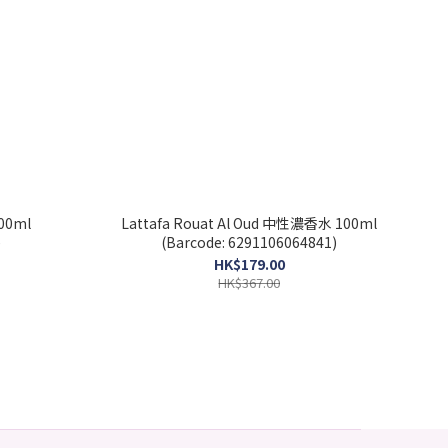
00ml
Lattafa Rouat Al Oud 中性濃香水 100ml
)
(Barcode: 6291106064841)
HK$179.00
HK$367.00