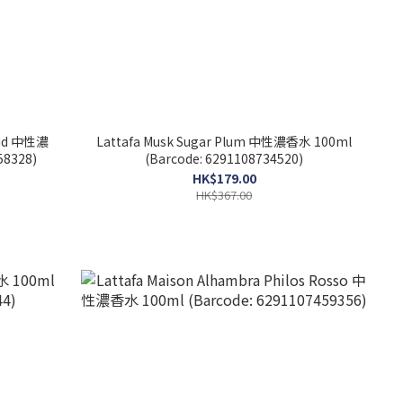
 Oud 中性濃
Lattafa Musk Sugar Plum 中性濃香水 100ml
58328)
(Barcode: 6291108734520)
HK$179.00
HK$367.00