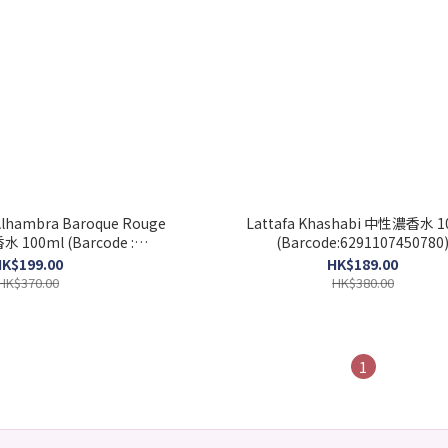
 Alhambra Baroque Rouge
Lattafa Khashabi 中性濃香水 1
 100ml (Barcode :
(Barcode:6291107450780
1107459141)
K$199.00
HK$189.00
HK$370.00
HK$380.00
1