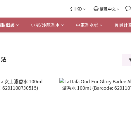
$
HKD
繁體中文
美妝個護
小眾/沙龍香水
中東香水🤠
會員計
塔法