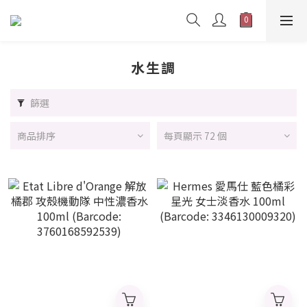
水生調
篩選
商品排序
每頁顯示 72 個