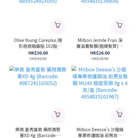
Olive Young Careplus 隱
Milbon Jemile Fran 深
形痘痘暗瘡貼 102貼
層滋養髮膜(粗硬髮質) 菱
(Barcode:
形 9gx4支/盒 (Barcode:
HK$30.00
HK$26.00
8809324923093)
4954835136808)
HK$42.00
HK$38.00
樂敦 曼秀雷敦 藥用潤唇
Milbon Deesse's 沙龍級
膏XD 4g (Barcode:
專業修護焗油 前男友髮