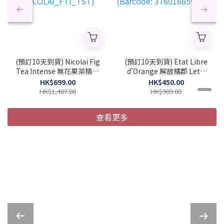
(預訂10天到貨) Nicolai Fig
(預訂10天到貨) Etat Libre
Tea Intense 無花果茶精粹
d'Orange 解放橘郡 Let's
中性濃香水 100ml (簡裝)
Pretend 陪我演完 中性濃
HK$699.00
HK$450.00
(2026 新款)
香水 50ml (2026 新款)
HK$1,407.00
HK$909.00
(NICOLAI_FTI_TST)
(Barcode:
3760168594281)
查看更多