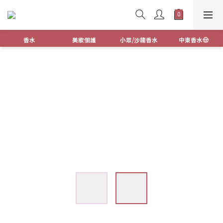
香水
美妝個護
小眾/沙龍香水
中東香水🤠