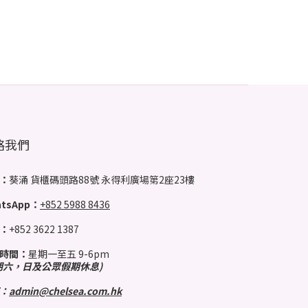
絡我們
：
葵涌 貨櫃碼頭路88號 永得利廣場第2座23樓
tsApp：
+852 5988 8436
：
+852 3622 1387
時間：
星期一至五 9-6pm
期六，日及公眾假期休息)
：
admin@chelsea.com.hk