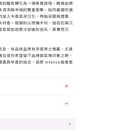
類的關係轉化為一場嗅覺旅程。開場由佛
來清冽與辛辣的雙重衝擊，如同晨風吹過
的加入令香氣深沉化，帶點苦甜與煙熏
木材香。尾韻則以燃燒木材、熔岩石與沉
香氣宛如岩漿冷卻後的岩石，厚實而沉
氣息、有品味且帶有深度男士佩戴。尤其
場合或你希望留下品牌與氣場印象之時。
熏與辛香的結合，這款 Intense版會是