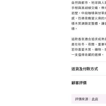
自然與都市、地球與人
手柑與黑胡椒交織，帶
岩壁。中段咖啡與甘草
感，彷彿夜晚營火旁的
穩木質調鎖定整體，讓
穩。
這款香氛適合追求成熟
是在秋冬、夜間、重要
若你喜愛木質、礦物、煙
一支值得收藏的選擇。
送貨及付款方式
顧客評價