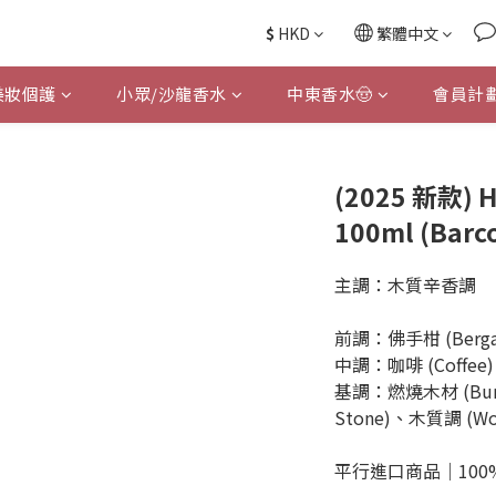
$
HKD
繁體中文
美妝個護
小眾/沙龍香水
中東香水🤠
會員計
(2025 新款)
100ml (Barc
主調：木質辛香調
前調：佛手柑 (Bergam
中調：咖啡 (Coffee)、
基調：燃燒木材 (Burn
Stone)、木質調 (Woo
平行進口商品｜100