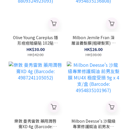
Olive Young Careplus 隱
Milbon Jemile Fran 深
形痘痘暗瘡貼 102貼
層滋養髮膜(粗硬髮質) 菱
(Barcode:
形 9gx4支/盒 (Barcode:
HK$30.00
HK$26.00
8809324923093)
4954835136808)
HK$42.00
HK$38.00
樂敦 曼秀雷敦 藥用潤唇
Milbon Deesse's 沙龍級
膏XD 4g (Barcode:
專業修護焗油 前男友髮