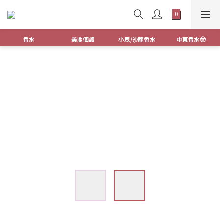
香水
美妝個護
小眾/沙龍香水
中東香水🤠