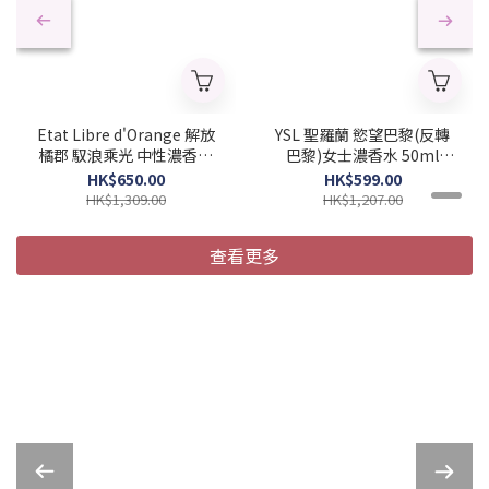
Etat Libre d'Orange 解放
YSL 聖羅蘭 慾望巴黎(反轉
橘郡 馭浪乘光 中性濃香水
巴黎)女士濃香水 50ml
100ml (Barcode:
(Barcode:
HK$650.00
HK$599.00
3760168593970)
3614270561658)
HK$1,309.00
HK$1,207.00
查看更多