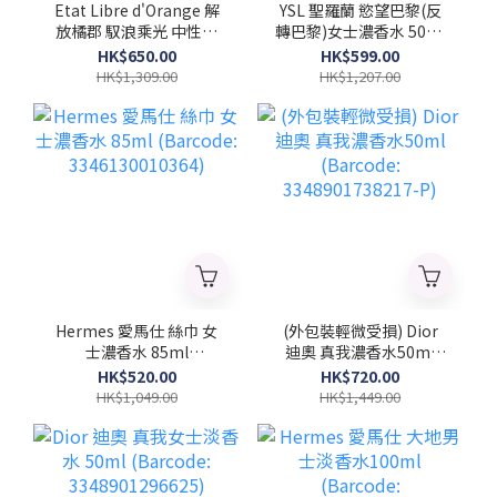
Etat Libre d'Orange 解
YSL 聖羅蘭 慾望巴黎(反
放橘郡 馭浪乘光 中性濃
轉巴黎)女士濃香水 50ml
香水100ml (Barcode:
(Barcode:
HK$650.00
HK$599.00
3760168593970)
3614270561658)
HK$1,309.00
HK$1,207.00
Hermes 愛馬仕 絲巾 女
(外包裝輕微受損) Dior
士濃香水 85ml
迪奧 真我濃香水50ml
(Barcode:
(Barcode:
HK$520.00
HK$720.00
3346130010364)
3348901738217-P)
HK$1,049.00
HK$1,449.00