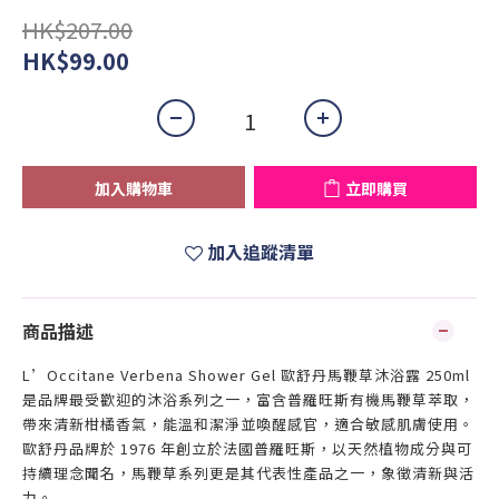
HK$207.00
HK$99.00
加入購物車
立即購買
加入追蹤清單
商品描述
L’Occitane Verbena Shower Gel 歐舒丹馬鞭草沐浴露 250ml
是品牌最受歡迎的沐浴系列之一，富含普羅旺斯有機馬鞭草萃取，
帶來清新柑橘香氣，能溫和潔淨並喚醒感官，適合敏感肌膚使用。
歐舒丹品牌於 1976 年創立於法國普羅旺斯，以天然植物成分與可
持續理念聞名，馬鞭草系列更是其代表性產品之一，象徵清新與活
力。