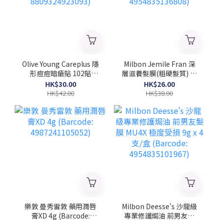
Olive Young Careplus 隱
Milbon Jemile Fran 深
形痘痘暗瘡貼 102貼
層滋養髮膜(粗硬髮質) 菱
(Barcode:
形 9gx4支/盒 (Barcode:
HK$30.00
HK$26.00
8809324923093)
4954835136808)
HK$42.00
HK$38.00
樂敦 曼秀雷敦 藥用潤唇
Milbon Deesse's 沙龍級
膏XD 4g (Barcode:
專業修護焗油 前男友髮