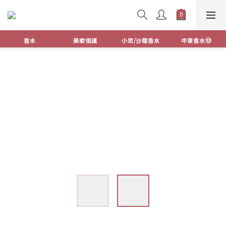
香水
美妝個護
小眾/沙龍香水
中東香水🤠