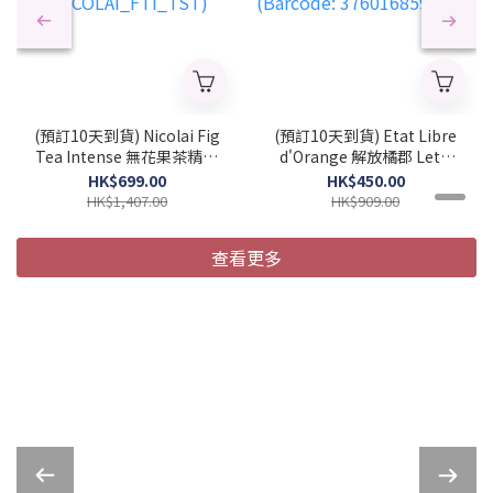
(預訂10天到貨) Nicolai Fig
(預訂10天到貨) Etat Libre
Tea Intense 無花果茶精粹
d'Orange 解放橘郡 Let's
中性濃香水 100ml (簡裝)
Pretend 陪我演完 中性濃
HK$699.00
HK$450.00
(2026 新款)
香水 50ml (2026 新款)
HK$1,407.00
HK$909.00
(NICOLAI_FTI_TST)
(Barcode:
3760168594281)
查看更多