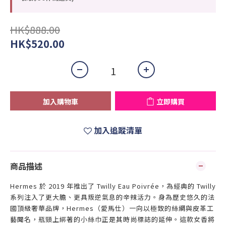
HK$888.00
HK$520.00
加入購物車
立即購買
加入追蹤清單
商品描述
Hermes 於 2019 年推出了 Twilly Eau Poivrée，為經典的 Twilly
系列注入了更大膽、更具叛逆氣息的辛辣活力。身為歷史悠久的法
國頂級奢華品牌，Hermes（愛馬仕）一向以極致的絲綢與皮革工
藝聞名，瓶頸上綁著的小絲巾正是其時尚標誌的延伸。這款女香將