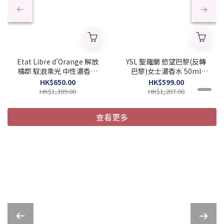
Etat Libre d'Orange 解放
YSL 聖羅蘭 慾望巴黎(反轉
橘郡 馭浪乘光 中性濃香水
巴黎)女士濃香水 50ml
100ml (Barcode:
(Barcode:
HK$650.00
HK$599.00
3760168593970)
3614270561658)
HK$1,309.00
HK$1,207.00
查看更多