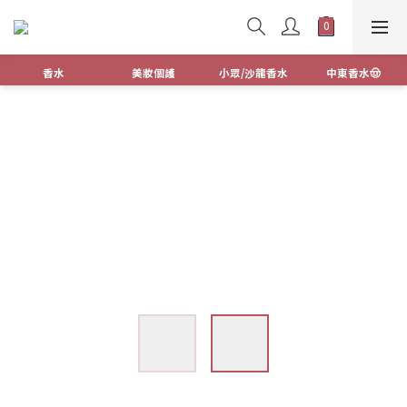
香水
美妝個護
小眾/沙龍香水
中東香水🤠