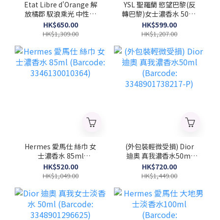
Etat Libre d'Orange 解
YSL 聖羅蘭 慾望巴黎(反
放橘郡 馭浪乘光 中性濃
轉巴黎)女士濃香水 50ml
香水100ml (Barcode:
(Barcode:
HK$650.00
HK$599.00
3760168593970)
3614270561658)
HK$1,309.00
HK$1,207.00
Hermes 愛馬仕 絲巾 女
(外包裝輕微受損) Dior
士濃香水 85ml
迪奧 真我濃香水50ml
(Barcode:
(Barcode:
HK$520.00
HK$720.00
3346130010364)
3348901738217-P)
HK$1,049.00
HK$1,449.00