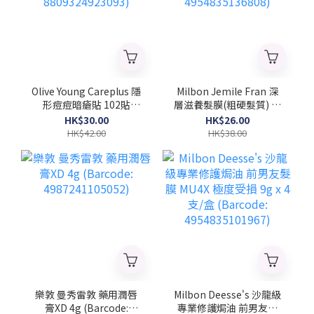
Olive Young Careplus 隱
Milbon Jemile Fran 深
形痘痘暗瘡貼 102貼
層滋養髮膜(粗硬髮質) 菱
(Barcode:
形 9gx4支/盒 (Barcode:
HK$30.00
HK$26.00
8809324923093)
4954835136808)
HK$42.00
HK$38.00
樂敦 曼秀雷敦 藥用潤唇
Milbon Deesse's 沙龍級
膏XD 4g (Barcode:
專業修護焗油 前男友髮