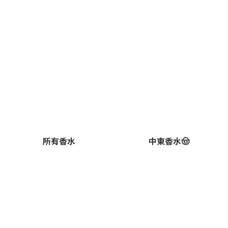
所有香水
中東香水🤠