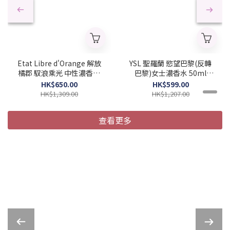
Etat Libre d'Orange 解放
YSL 聖羅蘭 慾望巴黎(反轉
橘郡 馭浪乘光 中性濃香水
巴黎)女士濃香水 50ml
100ml (Barcode:
(Barcode:
HK$650.00
HK$599.00
3760168593970)
3614270561658)
HK$1,309.00
HK$1,207.00
查看更多