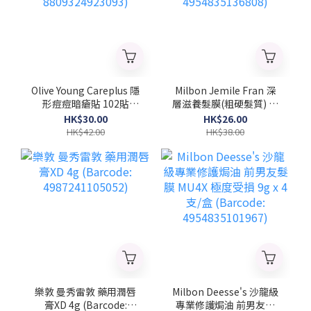
Olive Young Careplus 隱
Milbon Jemile Fran 深
形痘痘暗瘡貼 102貼
層滋養髮膜(粗硬髮質) 菱
(Barcode:
形 9gx4支/盒 (Barcode:
HK$30.00
HK$26.00
8809324923093)
4954835136808)
HK$42.00
HK$38.00
樂敦 曼秀雷敦 藥用潤唇
Milbon Deesse's 沙龍級
膏XD 4g (Barcode:
專業修護焗油 前男友髮