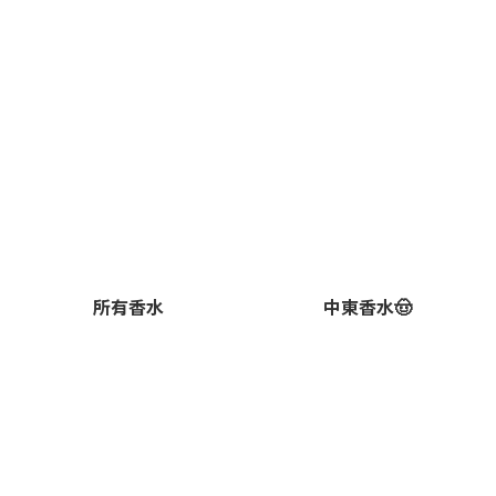
所有香水
中東香水🤠