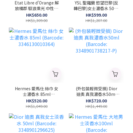
Etat Libre d'Orange 解
YSL 聖羅蘭 慾望巴黎(反
放橘郡 馭浪乘光 中性濃
轉巴黎)女士濃香水 50ml
香水100ml (Barcode:
(Barcode:
HK$650.00
HK$599.00
3760168593970)
3614270561658)
HK$1,309.00
HK$1,207.00
Hermes 愛馬仕 絲巾 女
(外包裝輕微受損) Dior
士濃香水 85ml
迪奧 真我濃香水50ml
(Barcode:
(Barcode:
HK$520.00
HK$720.00
3346130010364)
3348901738217-P)
HK$1,049.00
HK$1,449.00