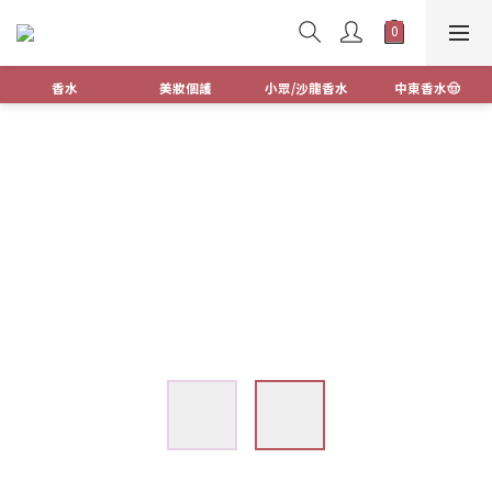
香水
美妝個護
小眾/沙龍香水
中東香水🤠