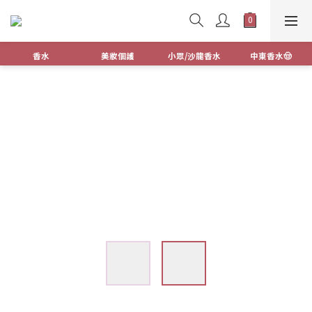
香水
美妝個護
小眾/沙龍香水
中東香水🤠