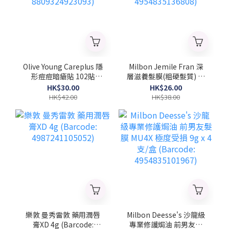
Olive Young Careplus 隱
Milbon Jemile Fran 深
形痘痘暗瘡貼 102貼
層滋養髮膜(粗硬髮質) 菱
(Barcode:
形 9gx4支/盒 (Barcode:
HK$30.00
HK$26.00
8809324923093)
4954835136808)
HK$42.00
HK$38.00
樂敦 曼秀雷敦 藥用潤唇
Milbon Deesse's 沙龍級
膏XD 4g (Barcode:
專業修護焗油 前男友髮