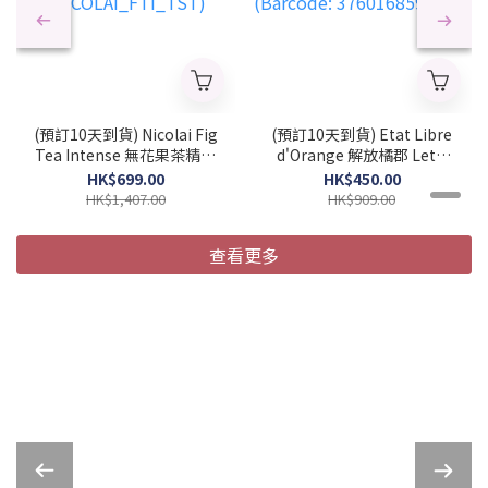
(預訂10天到貨) Nicolai Fig
(預訂10天到貨) Etat Libre
Tea Intense 無花果茶精粹
d'Orange 解放橘郡 Let's
中性濃香水 100ml (簡裝)
Pretend 陪我演完 中性濃
HK$699.00
HK$450.00
(2026 新款)
香水 50ml (2026 新款)
HK$1,407.00
HK$909.00
(NICOLAI_FTI_TST)
(Barcode:
3760168594281)
查看更多