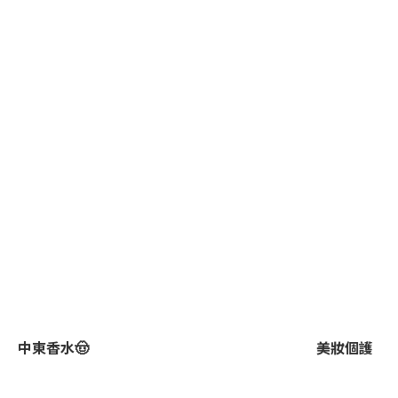
中東香水🤠
美妝個護