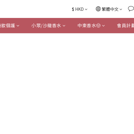
$
HKD
繁體中文
美妝個護
小眾/沙龍香水
中東香水🤠
會員計