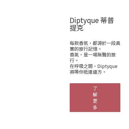
Diptyque 蒂普
提克
每款香氛，都源於一段真
實的旅行記憶。
香氣，是一場無聲的旅
行。
在呼吸之間，Diptyque
將帶你抵達遠方。
了
解
更
多