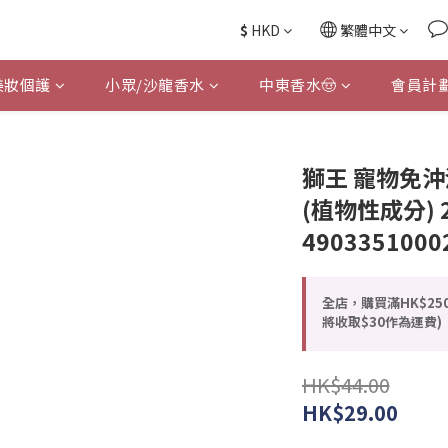
$
HKD
繁體中文
美妝個護
小眾/沙龍香水
中東香水🤠
會員計
獅王 寵物免
(植物性成分) 25
4903351000
全店，購買滿HK$25
將收取$30作為運費)
HK$44.00
HK$29.00