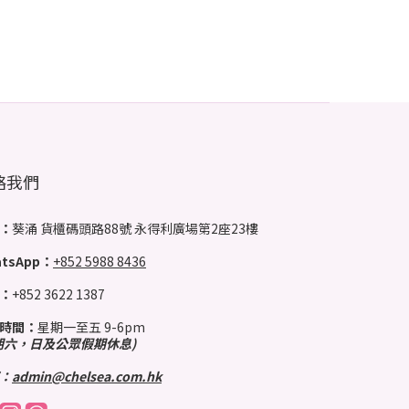
絡我們
：
葵涌 貨櫃碼頭路88號 永得利廣場第2座23樓
tsApp：
+852 5988 8436
：
+852 3622 1387
時間：
星期一至五 9-6pm
期六，日及公眾假期休息)
：
admin@chelsea.com.hk