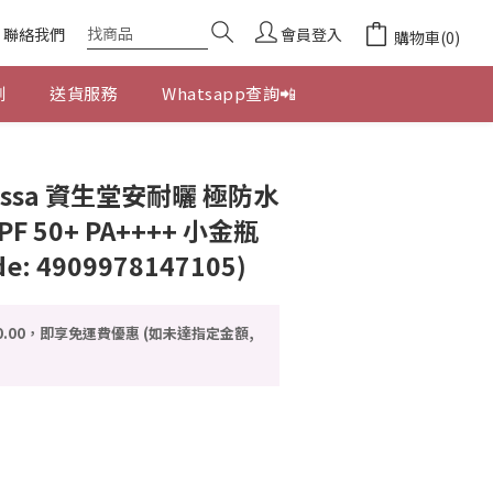
聯絡我們
會員登入
購物車(0)
劃
送貨服務
Whatsapp查詢📲
立即購買
Anessa 資生堂安耐曬 極防水
F 50+ PA++++ 小金瓶
de: 4909978147105)
0.00，即享免運費優惠 (如未達指定金額,