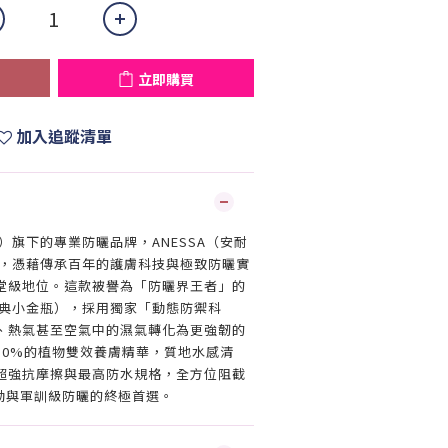
立即購買
加入追蹤清單
do）旗下的專業防曬品牌，ANESSA（安耐
來，憑藉傳承百年的護膚科技與極致防曬實
堂級地位。這款被譽為「防曬界王者」的
經典小金瓶），採用獨家「動態防禦科
、熱氣甚至空氣中的濕氣轉化為更強韌的
50%的植物雙效養膚精華，質地水感清
超強抗摩擦與最高防水規格，全方位阻截
活動與軍訓級防曬的終極首選。