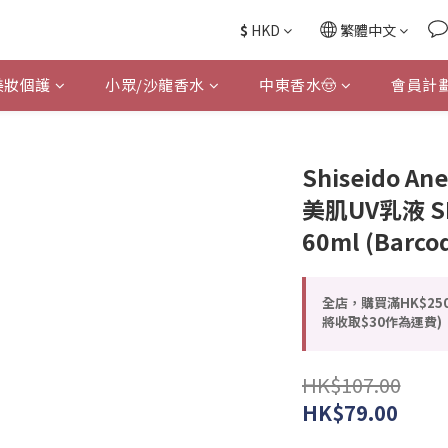
$
HKD
繁體中文
美妝個護
小眾/沙龍香水
中東香水🤠
會員計
Shiseido 
美肌UV乳液 SP
60ml (Barco
全店，購買滿HK$25
將收取$30作為運費)
HK$107.00
HK$79.00