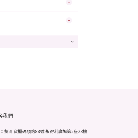
絡我們
：
葵涌 貨櫃碼頭路88號 永得利廣場第2座23樓