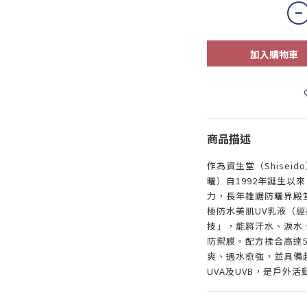
加入購物車
商品描述
作為資生堂（Shisei
曬）自1992年誕生以
力，長年雄踞防曬界殿
極防水美肌UV乳液（
技」，能將汗水、淚水
防禦膜。配方揉合高達
爽、遇水愈強，並具備
UVA及UVB，是戶外