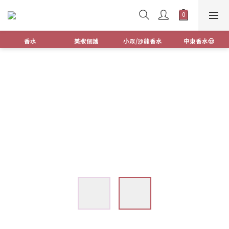
香水
美妝個護
小眾/沙龍香水
中東香水🤠