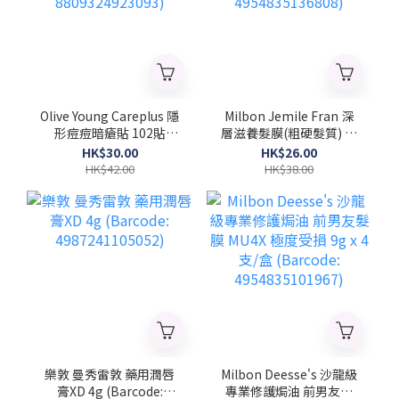
Olive Young Careplus 隱
Milbon Jemile Fran 深
形痘痘暗瘡貼 102貼
層滋養髮膜(粗硬髮質) 菱
(Barcode:
形 9gx4支/盒 (Barcode:
HK$30.00
HK$26.00
8809324923093)
4954835136808)
HK$42.00
HK$38.00
樂敦 曼秀雷敦 藥用潤唇
Milbon Deesse's 沙龍級
膏XD 4g (Barcode:
專業修護焗油 前男友髮