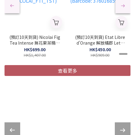
(預訂10天到貨) Nicolai Fig
(預訂10天到貨) Etat Libre
Tea Intense 無花果茶精粹
d'Orange 解放橘郡 Let's
中性濃香水 100ml (簡裝)
Pretend 陪我演完 中性濃
HK$699.00
HK$450.00
(2026 新款)
香水 50ml (2026 新款)
HK$1,407.00
HK$909.00
(NICOLAI_FTI_TST)
(Barcode:
3760168594281)
查看更多