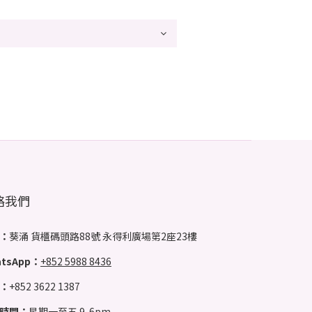
絡我們
：
葵涌 貨櫃碼頭路88號 永得利廣場第2座23樓
tsApp：
+852 5988 8436
：
+852 3622 1387
時間：
星期一至五 9-6pm