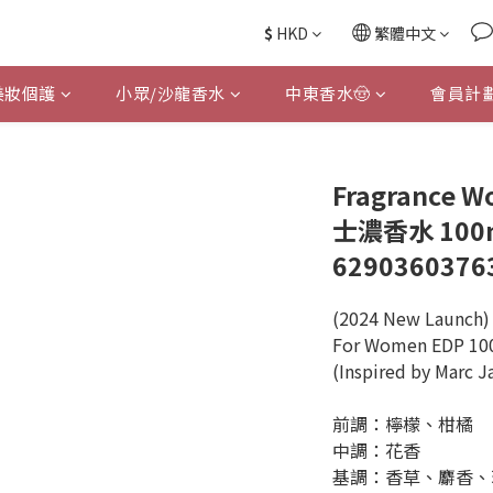
$
HKD
繁體中文
美妝個護
小眾/沙龍香水
中東香水🤠
會員計
Fragrance Wo
士濃香水 100ml
6290360376
(2024 New Launch) 
For Women EDP 10
(Inspired by Marc 
前調：檸檬、柑橘
中調：花香
基調：香草、麝香、