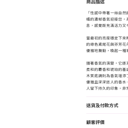
商品描述
「性感中帶著一絲自然
橘的濃郁香氣迎接您，
息，感覺既充滿活力又
當最初的亮度穩定下來
的綠色鳶尾花與芬芳花
優雅地舞動，喚起一種
隨著香氣的演變，它逐
柔和的麝香和琥珀的基
木質底調則為香氣增添
優雅且深深迷人的香水
人留下持久的印象，非
送貨及付款方式
顧客評價