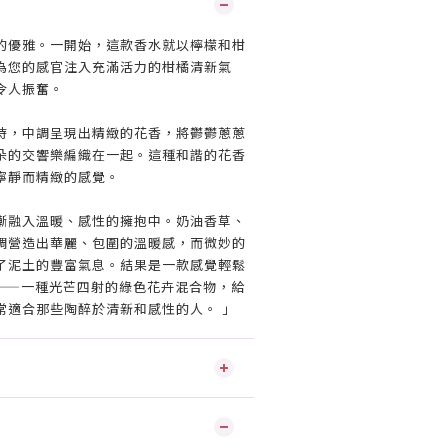
的優雅。一開始，這款香水就以檸檬和柑
為您的感官注入充滿活力的柑橘清新氣
令人振奮。
時，中調呈現出精緻的花香，將鬱鬱蔥蔥
朵的交響樂編織在一起。這種和諧的花香
寧靜而精緻的感覺。
漸融入溫暖、感性的擁抱中。奶油香草、
調營造出華麗、包圍的溫暖感，而微妙的
了泥土的豐富氣息。結果是一款感覺輕鬆
——一種光芒四射的綠色花卉混合物，給
常適合那些陶醉於清新和感性的人。 」