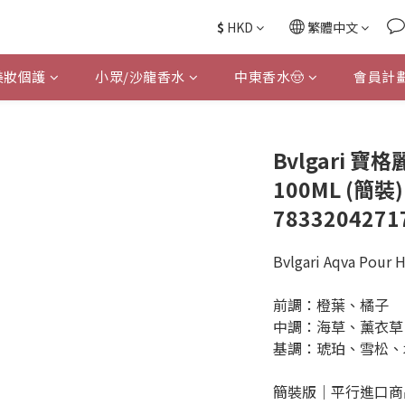
$
HKD
繁體中文
美妝個護
小眾/沙龍香水
中東香水🤠
會員計
Bvlgari 寶
100ML (簡裝) 
7833204271
Bvlgari Aqva Pour
前調：橙葉、橘子
中調：海草、薰衣草
基調：琥珀、雪松、
簡裝版｜平行進口商