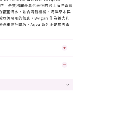
005 年創作，是寶格麗最具代表性的男士海洋香氛
的碧藍海水，融合清新柑橘、海洋草本與
與陽剛的氣息。Bvlgari 作為義大利
優雅設計聞名，Aqva 系列正是其男香