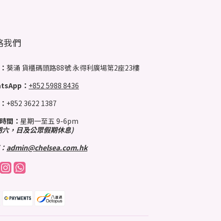
絡我們
：
葵涌 貨櫃碼頭路88號 永得利廣場第2座23樓
tsApp：
+852 5988 8436
：
+852 3622 1387
時間：
星期一至五 9-6pm
期六，日及公眾假期休息)
：
admin@chelsea.com.hk