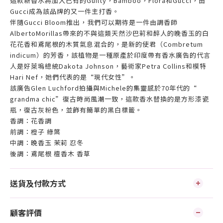
這款新香水將加入已有的Guilty，Bamboo，Flora和Gucci，由
Gucci成為該品牌的又一件主打香。
伴隨Gucci Bloom推出，我們可以期待是一件由調香師
AlbertoMorillas帶來的不與這類天然沙巴莉和醉人的晚香玉的白
花花香和鳶尾根的木質氣息混合的，是新的使君（Combretum
indicum）的芳香，該植物是一種原產於印度帶有香水廣告的代言
人是好萊塢總統Dakota Johnson，藝術家Petra Collins和模特
Hari Nef，她們代表的是“現代女性”。
該廣告Glen Luchford拍攝與Michele的集靈感於70年代的“
grandma chic”復古時尚風潮一致，這款香水替換的是方形漆瓷
瓶，復古灰粉色，並飾有簡單的黑白標籤。
香調：花香調
前調：橙子 綠葉
中調：晚香玉 茉莉 忍冬
後調：鳶尾根 檀香木 香草
送貨及付款方式
顧客評價