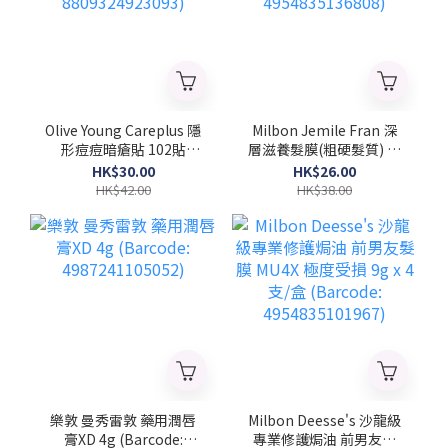
Olive Young Careplus 隱
Milbon Jemile Fran 深
形痘痘暗瘡貼 102貼
層滋養髮膜(粗硬髮質) 菱
(Barcode:
形 9gx4支/盒 (Barcode:
HK$30.00
HK$26.00
8809324923093)
4954835136808)
HK$42.00
HK$38.00
樂敦 曼秀雷敦 藥用潤唇
Milbon Deesse's 沙龍級
膏XD 4g (Barcode:
專業修護焗油 前男友髮