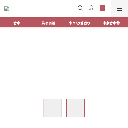
香水
美妝個護
小眾/沙龍香水
中東香水🤠