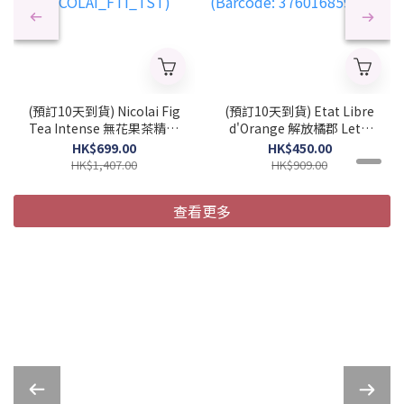
(預訂10天到貨) Nicolai Fig
(預訂10天到貨) Etat Libre
Tea Intense 無花果茶精粹
d'Orange 解放橘郡 Let's
中性濃香水 100ml (簡裝)
Pretend 陪我演完 中性濃
HK$699.00
HK$450.00
(2026 新款)
香水 50ml (2026 新款)
HK$1,407.00
HK$909.00
(NICOLAI_FTI_TST)
(Barcode:
3760168594281)
查看更多