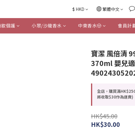
$
HKD
繁體中文
美妝個護
小眾/沙龍香水
中東香水🤠
會員計
寶潔 風倍清 
370ml 嬰兒適
4902430520
全店，購買滿HK$25
將收取$30作為運費)
HK$45.00
HK$30.00