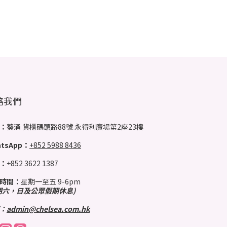
絡我們
：
葵涌 貨櫃碼頭路88號 永得利廣場第2座23樓
tsApp：
+852 5988 8436
：
+852 3622 1387
時間：
星期一至五 9-6pm
期六，日及公眾假期休息)
：
admin@chelsea.com.hk