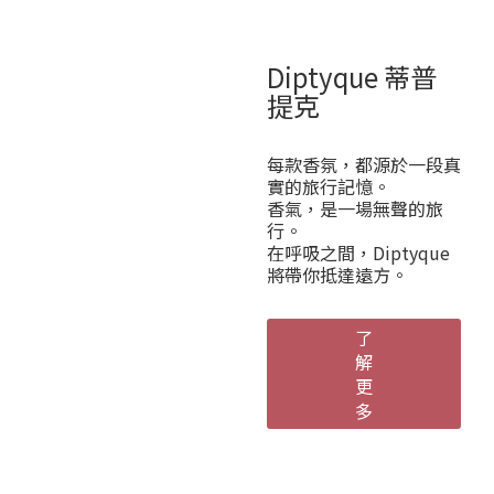
Diptyque 蒂普
提克
每款香氛，都源於一段真
實的旅行記憶。
香氣，是一場無聲的旅
行。
在呼吸之間，Diptyque
將帶你抵達遠方。
了
解
更
多