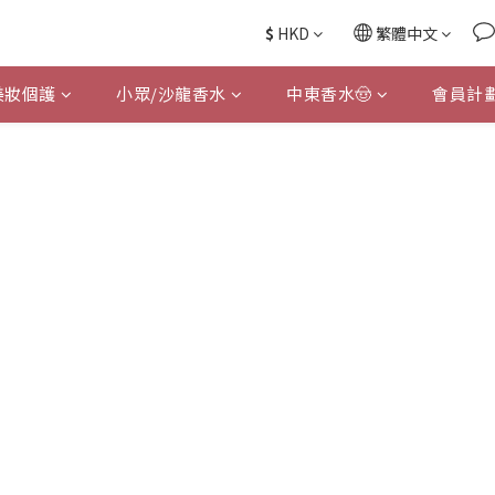
$
HKD
繁體中文
美妝個護
小眾/沙龍香水
中東香水🤠
會員計