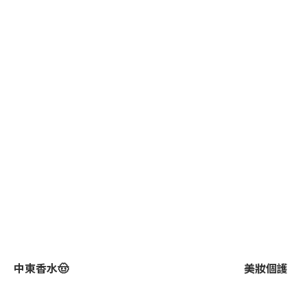
中東香水🤠
美妝個護