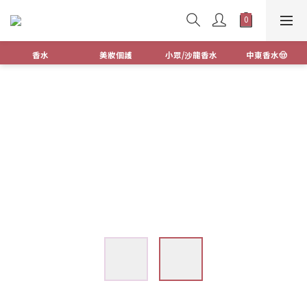
香水
美妝個護
小眾/沙龍香水
中東香水🤠