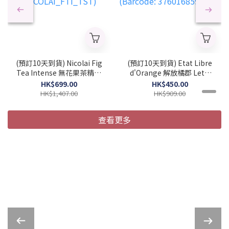
(預訂10天到貨) Nicolai Fig
(預訂10天到貨) Etat Libre
Tea Intense 無花果茶精粹
d'Orange 解放橘郡 Let's
中性濃香水 100ml (簡裝)
Pretend 陪我演完 中性濃
HK$699.00
HK$450.00
(2026 新款)
香水 50ml (2026 新款)
HK$1,407.00
HK$909.00
(NICOLAI_FTI_TST)
(Barcode:
3760168594281)
查看更多