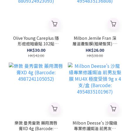
Olive Young Careplus 隱
Milbon Jemile Fran 深
形痘痘暗瘡貼 102貼
層滋養髮膜(粗硬髮質) 菱
(Barcode:
形 9gx4支/盒 (Barcode:
HK$30.00
HK$26.00
8809324923093)
4954835136808)
HK$42.00
HK$38.00
樂敦 曼秀雷敦 藥用潤唇
Milbon Deesse's 沙龍級
膏XD 4g (Barcode:
專業修護焗油 前男友髮