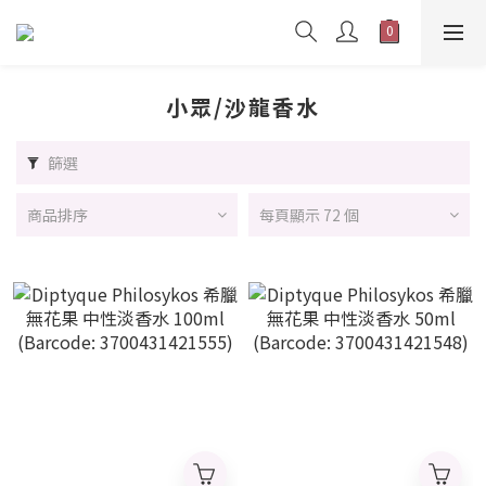
小眾/沙龍香水
篩選
商品排序
每頁顯示 72 個