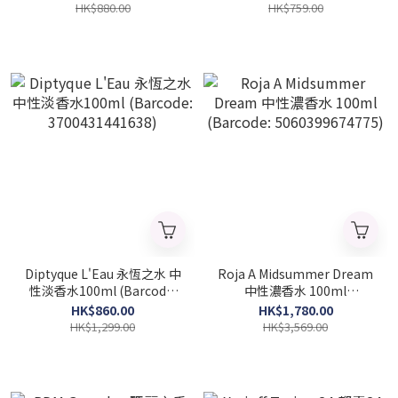
3760168591990)
HK$880.00
HK$759.00
Diptyque L'Eau 永恆之水 中
Roja A Midsummer Dream
性淡香水100ml (Barcode:
中性濃香水 100ml
3700431441638)
(Barcode: 5060399674775)
HK$860.00
HK$1,780.00
HK$1,299.00
HK$3,569.00