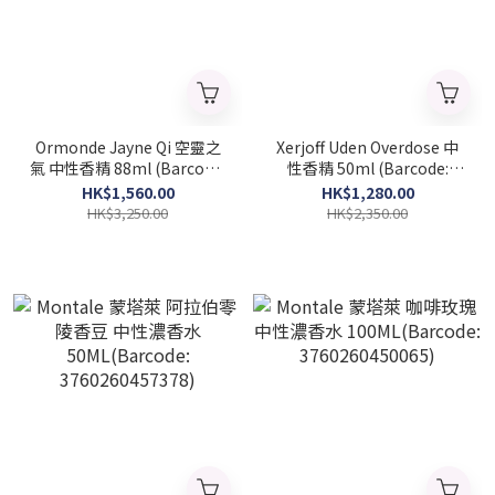
Ormonde Jayne Qi 空靈之
Xerjoff Uden Overdose 中
氣 中性香精 88ml (Barcode:
性香精 50ml (Barcode:
5060238286350)
8033488158163)
HK$1,560.00
HK$1,280.00
HK$3,250.00
HK$2,350.00