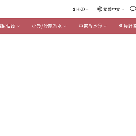
$
HKD
繁體中文
美妝個護
小眾/沙龍香水
中東香水🤠
會員計