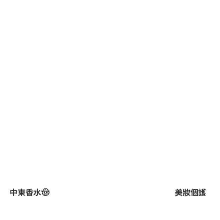
中東香水🤠
美妝個護