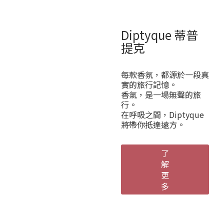
Diptyque 蒂普
提克
每款香氛，都源於一段真
實的旅行記憶。
香氣，是一場無聲的旅
行。
在呼吸之間，Diptyque
將帶你抵達遠方。
了
解
更
多