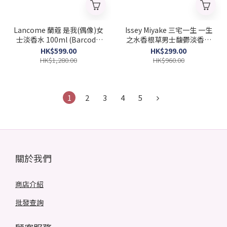
Lancome 蘭蔻 是我(偶像)女
Issey Miyake 三宅一生 一生
士淡香水 100ml (Barcode:
之水香根草男士馥鬱淡香水
3614274078565)
100ml (Barcode：
HK$599.00
HK$299.00
3423222090722)
HK$1,280.00
HK$960.00
1
2
3
4
5
關於我們
商店介紹
批發查詢