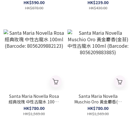
3274872456143)
(Bracode:3386460123525)
HK$590.00
HK$239.00
HK$878.00
HK$430.00
Santa Maria Novella Rosa
Santa Maria Novella
經典玫瑰 中性古龍水 100ml
Muschio Oro 黃金麝香(金
(Barcode: 8056209882123)
苔) 中性古龍水 100ml
HK$780.00
HK$780.00
(Barcode: 8056209883885)
HK$1,569.00
HK$1,569.00