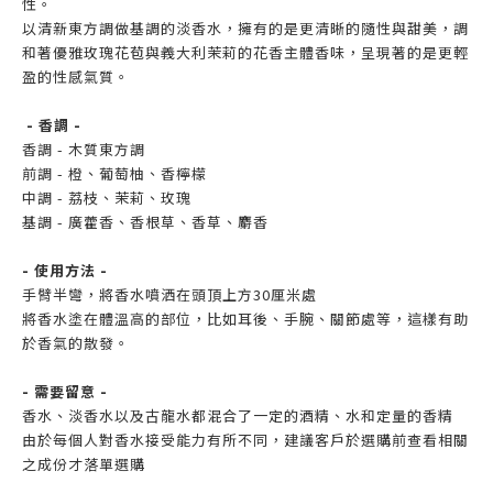
性。
以清新東方調做基調的淡香水，擁有的是更清晰的隨性與甜美，調
和著優雅玫瑰花苞與義大利茉莉的花香主體香味，呈現著的是更輕
盈的性感氣質。
- 香調 -
香調 - 木質東方調
前調 - 橙、葡萄柚、香檸檬
中調 - 荔枝、茉莉、玫瑰
基調 - 廣藿香、香根草、香草、麝香
- 使用方法 -
手臂半彎，將香水噴洒在頭頂上方30厘米處
將香水塗在體溫高的部位，比如耳後、手腕、關節處等，這樣有助
於香氣的散發。
- 需要留意 -
香水、淡香水以及古龍水都混合了一定的酒精、水和定量的香精
由於每個人對香水接受能力有所不同，建議客戶於選購前查看相關
之成份才落單選購