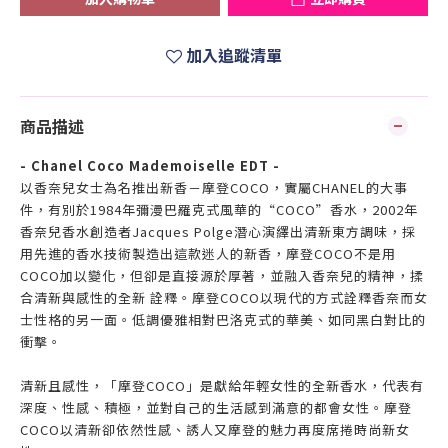
加入追蹤清單
商品描述
- Chanel Coco Mademoiselle EDT -
以香奈兒女士為名推出新香－摩登COCO，實屬CHANEL的大事
件，有別於1984年彌漫巴羅克式風華的“COCO”香水，2002年
香奈兒香水創造者Jacques Polge潛心演繹出清新東方調味，採
用先進的香水技術製造出這款迷人的新香，摩登COCO不是用
COCO加以變化，但卻是直接源於厚著，並融入香奈兒的精神，揉
合清新與感性的全新 詮釋。摩登COCO以現代的方式詮釋香奈而女
士性格的另一面。低調優雅相對巴洛克式的華美、如同黑白對比的
衝擊。
清新且感性，「摩登COCO」是獻給年輕女性的全新香水，代表有
深度、性感、積極，並對自己的生活感到滿意的都會女性。摩登
COCO以清新卻依然性感、誘人又摩登的魅力再度席捲時尚新女