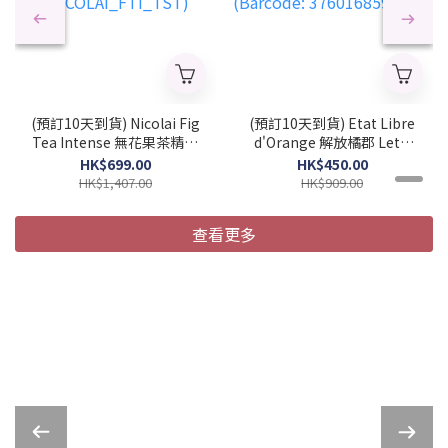
(預訂10天到貨) Nicolai Fig
(預訂10天到貨) Etat Libre
Tea Intense 無花果茶精粹
d'Orange 解放橘郡 Let's
中性濃香水 100ml (簡裝)
Pretend 陪我演完 中性濃
HK$699.00
HK$450.00
(2026 新款)
香水 50ml (2026 新款)
HK$1,407.00
HK$909.00
(NICOLAI_FTI_TST)
(Barcode:
3760168594281)
查看更多