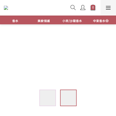
香水
美妝個護
小眾/沙龍香水
中東香水🤠