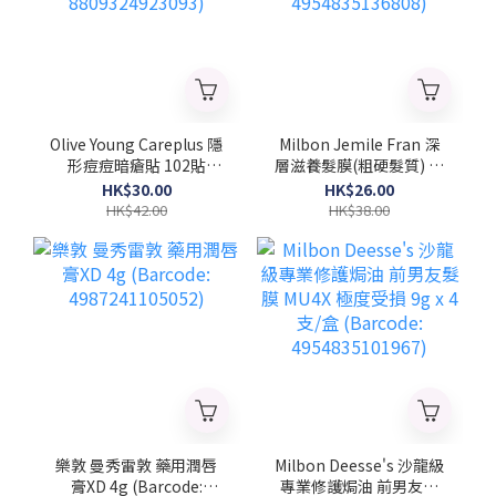
Olive Young Careplus 隱
Milbon Jemile Fran 深
形痘痘暗瘡貼 102貼
層滋養髮膜(粗硬髮質) 菱
(Barcode:
形 9gx4支/盒 (Barcode:
HK$30.00
HK$26.00
8809324923093)
4954835136808)
HK$42.00
HK$38.00
樂敦 曼秀雷敦 藥用潤唇
Milbon Deesse's 沙龍級
膏XD 4g (Barcode:
專業修護焗油 前男友髮