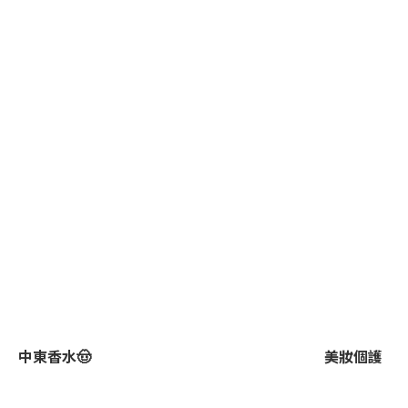
中東香水🤠
美妝個護