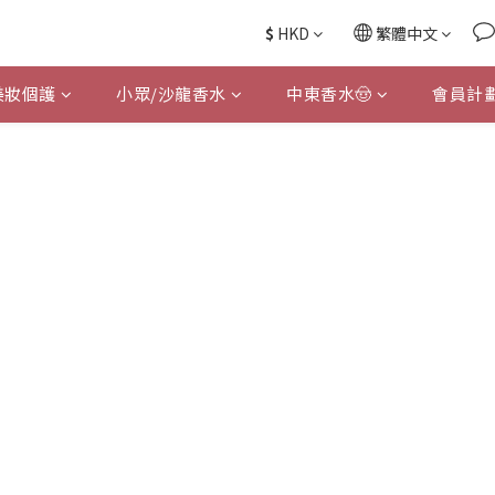
$
HKD
繁體中文
美妝個護
小眾/沙龍香水
中東香水🤠
會員計