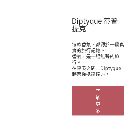
Diptyque 蒂普
提克
每款香氛，都源於一段真
實的旅行記憶。
香氣，是一場無聲的旅
行。
在呼吸之間，Diptyque
將帶你抵達遠方。
了
解
更
多