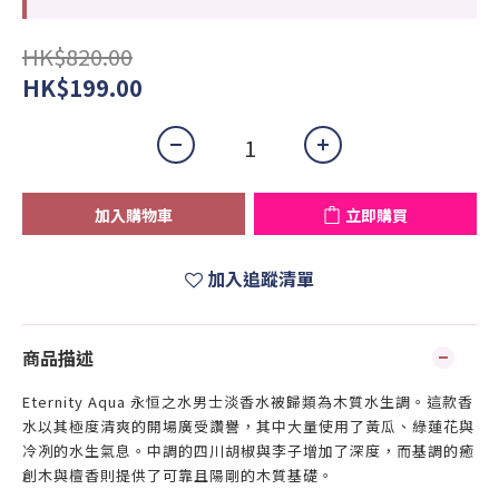
HK$820.00
HK$199.00
加入購物車
立即購買
加入追蹤清單
商品描述
Eternity Aqua 永恒之水男士淡香水被歸類為木質水生調。這款香
水以其極度清爽的開場廣受讚譽，其中大量使用了黃瓜、綠蓮花與
冷冽的水生氣息。中調的四川胡椒與李子增加了深度，而基調的癒
創木與檀香則提供了可靠且陽剛的木質基礎。