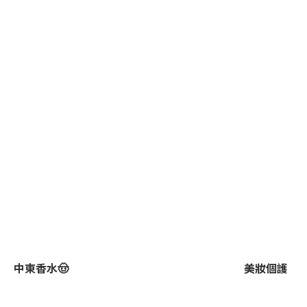
中東香水🤠
美妝個護