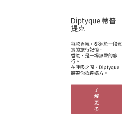
Diptyque 蒂普
提克
每款香氛，都源於一段真
實的旅行記憶。
香氣，是一場無聲的旅
行。
在呼吸之間，Diptyque
將帶你抵達遠方。
了
解
更
多