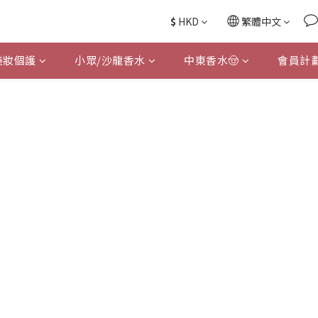
$
HKD
繁體中文
美妝個護
小眾/沙龍香水
中東香水🤠
會員計