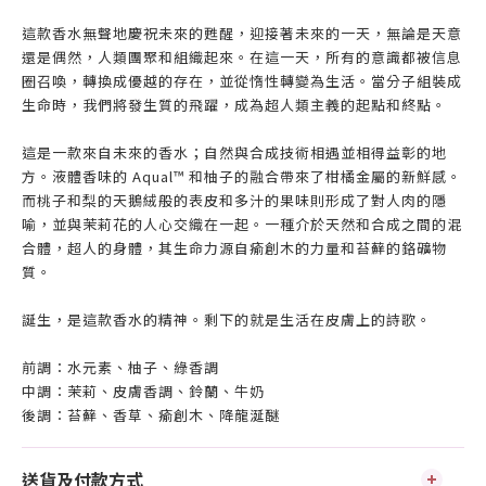
這款香水無聲地慶祝未來的甦醒，迎接著未來的一天，無論是天意
還是偶然，人類團聚和組織起來。在這一天，所有的意識都被信息
圈召喚，轉換成優越的存在，並從惰性轉變為生活。當分子組裝成
生命時，我們將發生質的飛躍，成為超人類主義的起點和終點。
這是一款來自未來的香水；自然與合成技術相遇並相得益彰的地
方。液體香味的 Aqual™ 和柚子的融合帶來了柑橘金屬的新鮮感。
而桃子和梨的天鵝絨般的表皮和多汁的果味則形成了對人肉的隱
喻，並與茉莉花的人心交織在一起。一種介於天然和合成之間的混
合體，超人的身體，其生命力源自瘉創木的力量和苔蘚的鉻礦物
質。
誕生，是這款香水的精神。剩下的就是生活在皮膚上的詩歌。
前調：水元素、柚子、綠香調
中調：茉莉、皮膚香調、鈴蘭、牛奶
後調：苔蘚、香草、瘉創木、降龍涎醚
送貨及付款方式