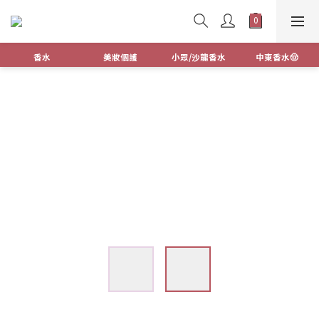
香水
美妝個護
小眾/沙龍香水
中東香水🤠