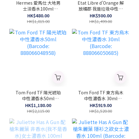
Hermes 愛馬仕 大地男
Etat Libre d'Orange 解
士淡香水100ml
放橘郡 我是垃圾中性濃
(Barcode:
香水 100ml (Barcode:
HK$480.00
HK$500.00
3346130009603)
3760168592003)
HK$1,015.00
HK$1,499.00
Tom Ford TF 陽光琥珀
Tom Ford TF 東方烏木
中性濃香水50ml
中性濃香水 30ml
(Barcode:
(Barcode:
HK$1,180.00
HK$919.00
888066048958)
888066050685)
HK$2,115.00
HK$1,520.00