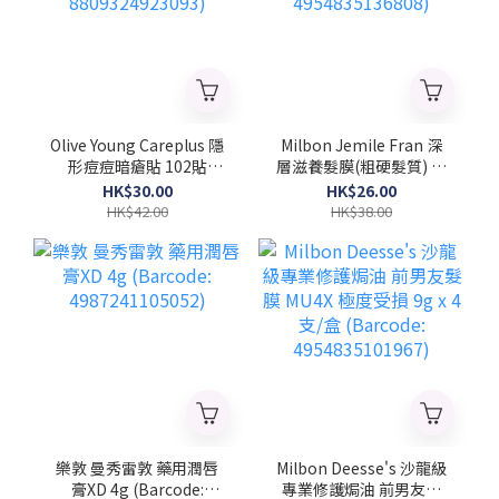
Olive Young Careplus 隱
Milbon Jemile Fran 深
形痘痘暗瘡貼 102貼
層滋養髮膜(粗硬髮質) 菱
(Barcode:
形 9gx4支/盒 (Barcode:
HK$30.00
HK$26.00
8809324923093)
4954835136808)
HK$42.00
HK$38.00
樂敦 曼秀雷敦 藥用潤唇
Milbon Deesse's 沙龍級
膏XD 4g (Barcode:
專業修護焗油 前男友髮