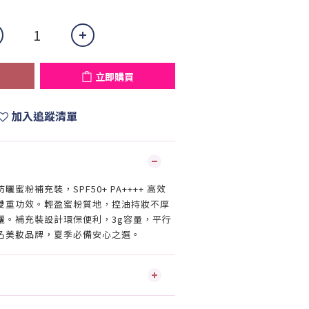
立即購買
加入追蹤清單
蜜粉補充裝，SPF50+ PA++++ 高效
雙重功效。輕盈蜜粉質地，控油持妝不厚
曬。補充裝設計環保便利，3g容量，平行
名美妝品牌，夏季必備安心之選。