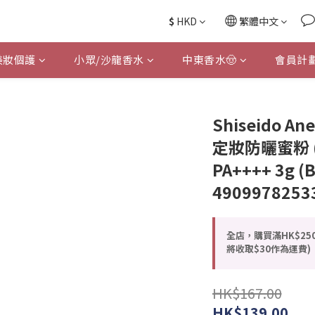
$
HKD
繁體中文
美妝個護
小眾/沙龍香水
中東香水🤠
會員計
Shiseido 
定妝防曬蜜粉 (補
PA++++ 3g (
4909978253
全店，購買滿HK$25
將收取$30作為運費)
HK$167.00
HK$139.00