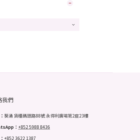
絡我們
：
葵涌 貨櫃碼頭路88號 永得利廣場第2座23樓
tsApp：
+852 5988 8436
：
+852 3622 1387