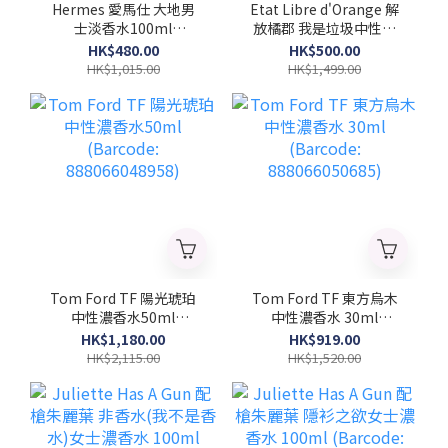
Hermes 愛馬仕 大地男
Etat Libre d'Orange 解
士淡香水100ml
放橘郡 我是垃圾中性濃
(Barcode:
香水 100ml (Barcode:
HK$480.00
HK$500.00
3346130009603)
3760168592003)
HK$1,015.00
HK$1,499.00
Tom Ford TF 陽光琥珀
Tom Ford TF 東方烏木
中性濃香水50ml
中性濃香水 30ml
(Barcode:
(Barcode:
HK$1,180.00
HK$919.00
888066048958)
888066050685)
HK$2,115.00
HK$1,520.00