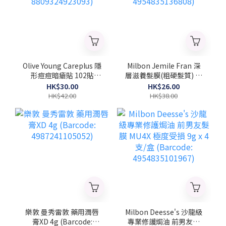
Olive Young Careplus 隱
Milbon Jemile Fran 深
形痘痘暗瘡貼 102貼
層滋養髮膜(粗硬髮質) 菱
(Barcode:
形 9gx4支/盒 (Barcode:
HK$30.00
HK$26.00
8809324923093)
4954835136808)
HK$42.00
HK$38.00
樂敦 曼秀雷敦 藥用潤唇
Milbon Deesse's 沙龍級
膏XD 4g (Barcode:
專業修護焗油 前男友髮