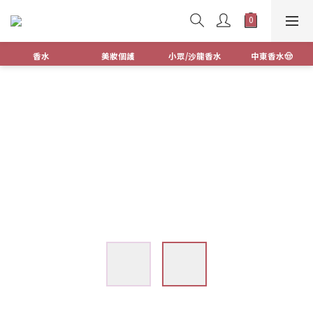
香水
美妝個護
小眾/沙龍香水
中東香水🤠