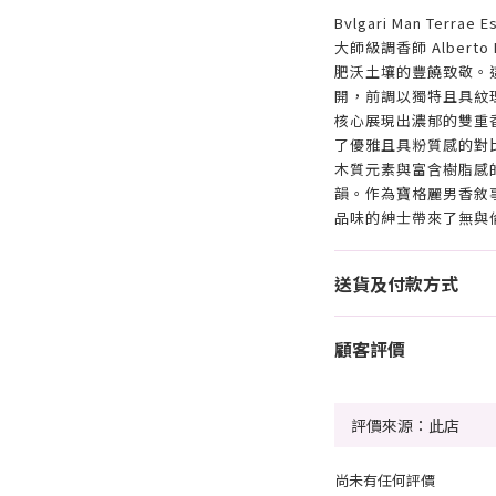
Bvlgari Man Terr
大師級調香師 Albert
肥沃土壤的豐饒致敬。
開，前調以獨特且具紋
核心展現出濃郁的雙重
了優雅且具粉質感的對
木質元素與富含樹脂感
韻。作為寶格麗男香敘事中的
品味的紳士帶來了無與
送貨及付款方式
顧客評價
尚未有任何評價