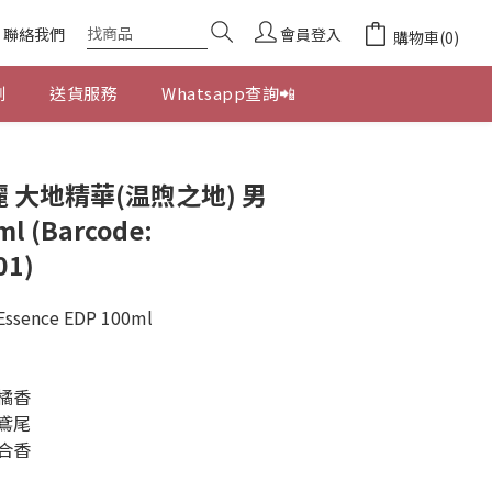
聯絡我們
會員登入
購物車(0)
劃
送貨服務
Whatsapp查詢📲
立即購買
格麗 大地精華(温煦之地) 男
 (Barcode:
01)
 Essence EDP 100ml 
柑橘香
根鳶尾
蘇合香