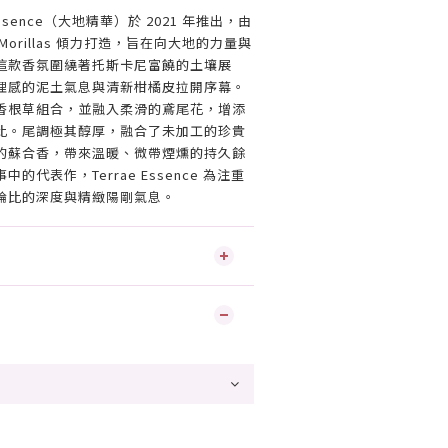
ae Essence（大地精華）於 2021 年推出，由
o Morillas 傾力打造，旨在向大地的力量與
這款香氛圍繞著托斯卡尼富饒的土壤展
理感的泥土氣息與清新柑橘皮拉開序幕。
香根草組合，並融入柔滑的鳶尾花，增添
比。尾調極其醇厚，融合了未加工的珍貴
的蘇合香，帶來溫暖、微帶煙燻的持久餘
代表作，Terrae Essence 為注重
倫比的深度與精緻陽剛氣息。