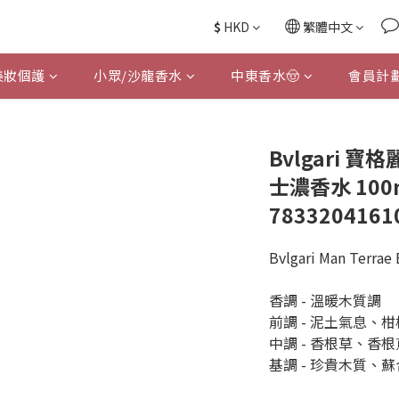
$
HKD
繁體中文
美妝個護
小眾/沙龍香水
中東香水🤠
會員計
Bvlgari 寶
士濃香水 100ml
7833204161
Bvlgari Man Terrae
香調 - 溫暖木質調
前調 - 泥土氣息、
中調 - 香根草、香
基調 - 珍貴木質、