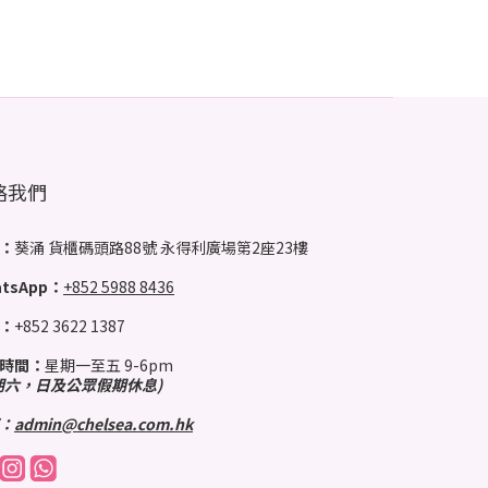
絡我們
：
葵涌 貨櫃碼頭路88號 永得利廣場第2座23樓
tsApp：
+852 5988 8436
：
+852 3622 1387
時間：
星期一至五 9-6pm
期六，日及公眾假期休息)
：
admin@chelsea.com.hk