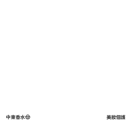
中東香水🤠
美妝個護