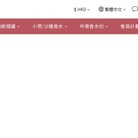
$
HKD
繁體中文
美妝個護
小眾/沙龍香水
中東香水🤠
會員計