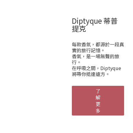
Diptyque 蒂普
提克
每款香氛，都源於一段真
實的旅行記憶。
香氣，是一場無聲的旅
行。
在呼吸之間，Diptyque
將帶你抵達遠方。
了
解
更
多