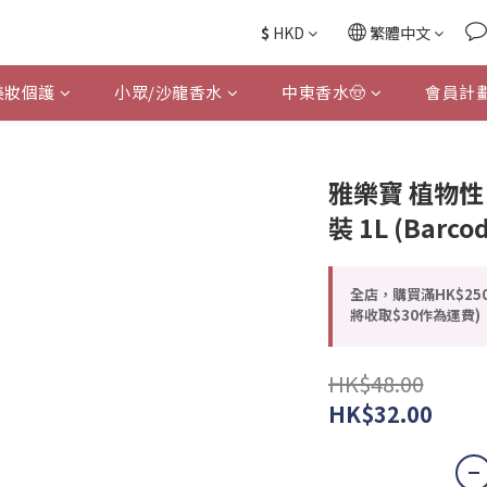
$
HKD
繁體中文
美妝個護
小眾/沙龍香水
中東香水🤠
會員計
雅樂寶 植物性
裝 1L (Barco
全店，購買滿HK$25
將收取$30作為運費)
HK$48.00
HK$32.00