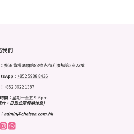
絡我們
：
葵涌 貨櫃碼頭路88號 永得利廣場第2座23樓
tsApp：
+852 5988 8436
：
+852 3622 1387
時間：
星期一至五 9-6pm
期六，日及公眾假期休息)
：
admin@chelsea.com.hk