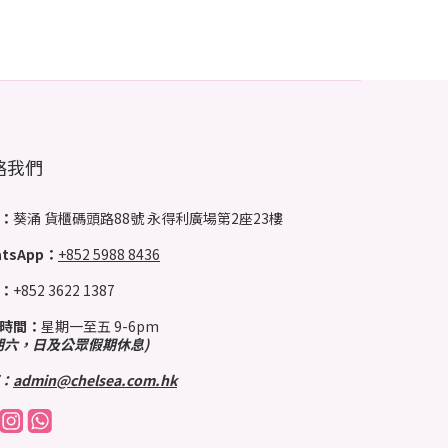
絡我們
：
葵涌 貨櫃碼頭路88號 永得利廣場第2座23樓
tsApp：
+852 5988 8436
：
+852 3622 1387
時間：
星期一至五 9-6pm
期六，日及公眾假期休息)
：
admin@chelsea.com.hk