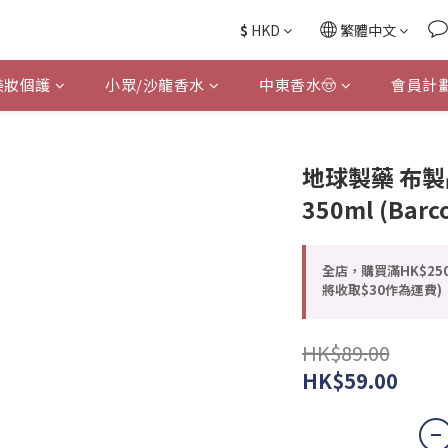
$
HKD
繁體中文
美妝個護
小眾/沙龍香水
中東香水🤠
會員計
地球製藥 布製
350ml (Barc
全店，購買滿HK$25
將收取$30作為運費)
HK$89.00
HK$59.00