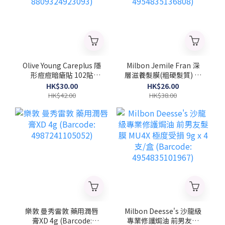
Olive Young Careplus 隱
Milbon Jemile Fran 深
形痘痘暗瘡貼 102貼
層滋養髮膜(粗硬髮質) 菱
(Barcode:
形 9gx4支/盒 (Barcode:
HK$30.00
HK$26.00
8809324923093)
4954835136808)
HK$42.00
HK$38.00
樂敦 曼秀雷敦 藥用潤唇
Milbon Deesse's 沙龍級
膏XD 4g (Barcode:
專業修護焗油 前男友髮