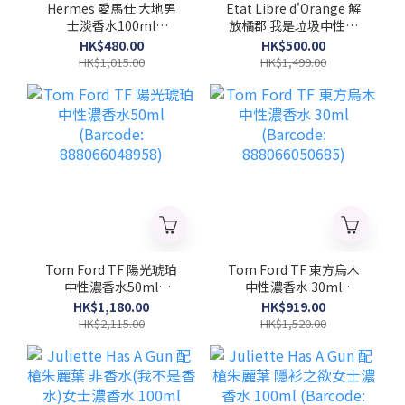
Hermes 愛馬仕 大地男
Etat Libre d'Orange 解
士淡香水100ml
放橘郡 我是垃圾中性濃
(Barcode:
香水 100ml (Barcode:
HK$480.00
HK$500.00
3346130009603)
3760168592003)
HK$1,015.00
HK$1,499.00
Tom Ford TF 陽光琥珀
Tom Ford TF 東方烏木
中性濃香水50ml
中性濃香水 30ml
(Barcode:
(Barcode:
HK$1,180.00
HK$919.00
888066048958)
888066050685)
HK$2,115.00
HK$1,520.00