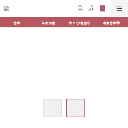
香水
美妝個護
小眾/沙龍香水
中東香水🤠