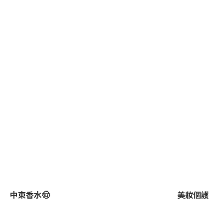
中東香水🤠
美妝個護