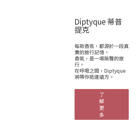
Diptyque 蒂普
提克
每款香氛，都源於一段真
實的旅行記憶。
香氣，是一場無聲的旅
行。
在呼吸之間，Diptyque
將帶你抵達遠方。
了
解
更
多