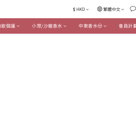
$
HKD
繁體中文
美妝個護
小眾/沙龍香水
中東香水🤠
會員計