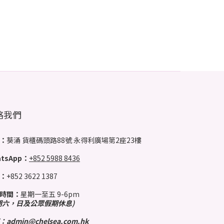
絡我們
：
葵涌 貨櫃碼頭路88號 永得利廣場第2座23樓
tsApp：
+852 5988 8436
：
+852 3622 1387
時間：
星期一至五 9-6pm
期六，日及公眾假期休息)
：
admin@chelsea.com.hk