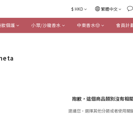
$
HKD
繁體中文
美妝個護
小眾/沙龍香水
中東香水🤠
會員計
neta
抱歉，這個商品類別沒有相
建議您，選擇其他分類或者使用關